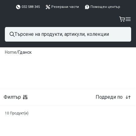
032 588 345
Резервни части
Помощен център
Home
/
Гданск
Филтър
Подреди по
10
Продукт(и)