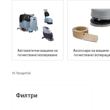
Автоматични машини за
Аксесоари за машини 
почистване/изсмукване
почистване/аспирац
35
Продукт(и)
Филтри
Профес
ръчнов