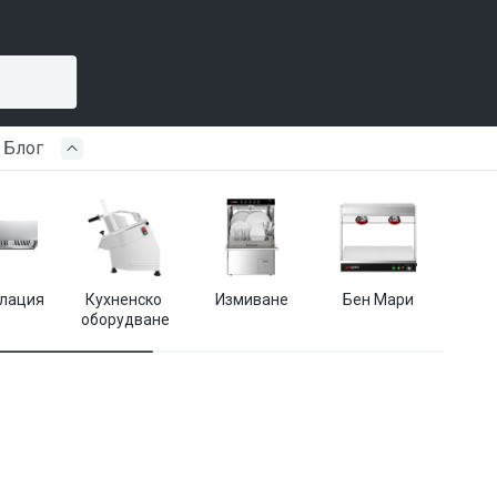
Блог
лация
Кухненско 
Измиване
Бен Мари
Кухн
оборудване
пр