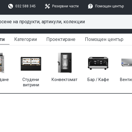
032 588 345
Резервни части
Помощен център
ти
Категории
Проектиране
Помощен център
дане
Студени 
Конвектомат
Бар / Кафе
Венти
витрини