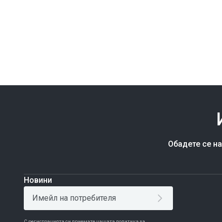
цена
Обадете се н
Новини
С регистрацията си приемате нашата политика за