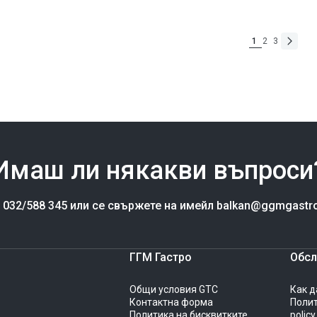
цена
1
2
3
Имаш ли някакви въпроси
а 032/588 345 или се свържете на имейл balkan@ggmgastr
ГГМ Гастро
Обсл
Общи условия GTC
Как д
Контактна форма
Полит
Политика на бисквитките
policy