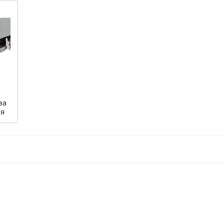
за
ия
( 2 )
ионален акумулаторен
Комплект четки за BSW1
одим подопочистващ
SKU: NBW200