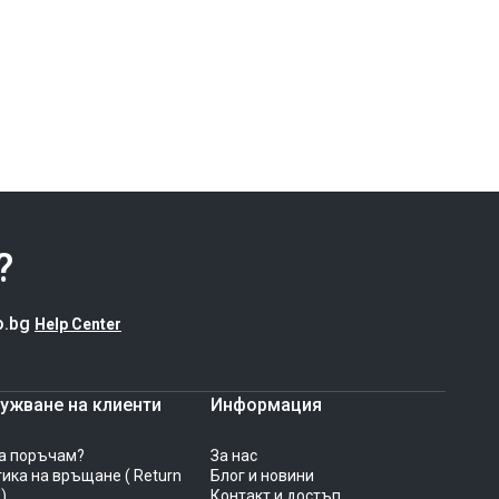
цена
?
o.bg
Help Center
ужване на клиенти
Информация
а поръчам?
За нас
ика на връщане ( Return
Блог и новини
 )
Контакт и достъп