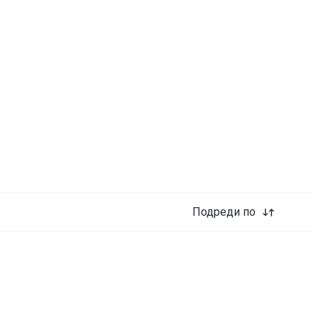
Подреди по
00
Професионална седлова
подопочистваща машина (с