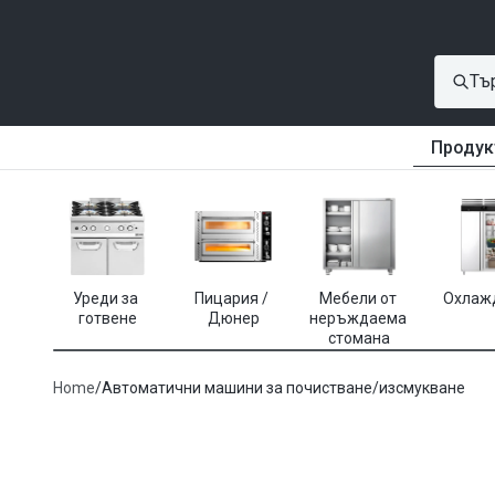
Продук
Уреди за 
Пицария / 
Мебели от 
Охлаж
готвене
Дюнер
неръждаема 
стомана
Home
/
Автоматични машини за почистване/изсмукване