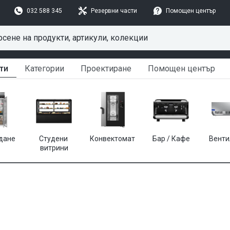
032 588 345
Резервни части
Помощен център
ти
Категории
Проектиране
Помощен център
дане
Студени 
Конвектомат
Бар / Кафе
Венти
витрини