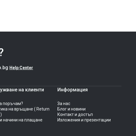
?
o.bg
Help Center
ужване на клиенти
Информация
а поръчам?
За нас
ика на връщане ( Return
Блог и новини
 )
Контакт и достъп
и начини на плащане
Изложения и презентации