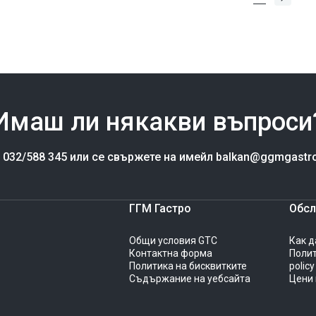
Имаш ли някакви въпроси
а 032/588 345 или се свържете на имейл balkan@ggmgastr
ГГМ Гастро
Обсл
Общи условия GTC
Как д
Контактна форма
Полит
Политика на бисквитките
policy
Съдържание на уебсайта
Цени 