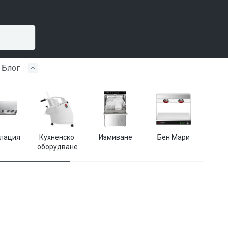
Блог
лация
Кухненско 
Измиване
Бен Мари
Кухн
оборудване
пр