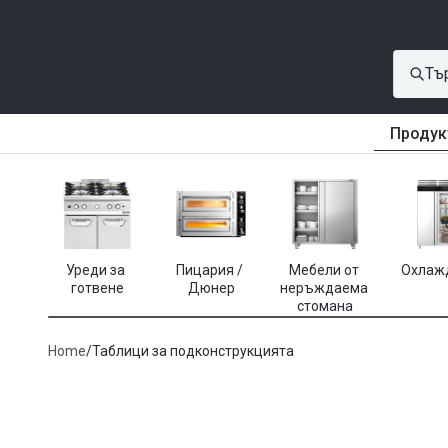
Продук
Уреди за 
Пицария / 
Мебели от 
Охлаж
готвене
Дюнер
неръждаема 
стомана
Home
/
Таблици за подконструкцията