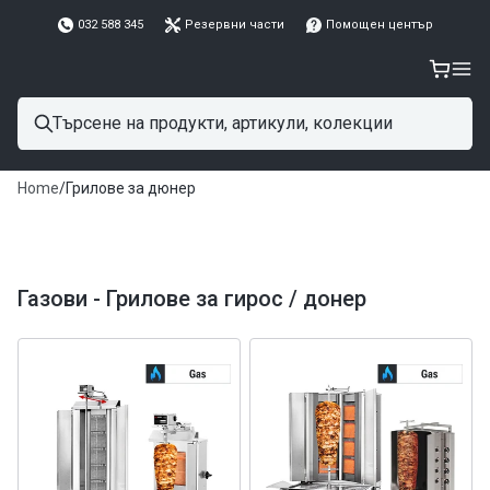
032 588 345
Резервни части
Помощен център
Home
/
Грилове за дюнер
Газови - Грилове за гирос / донер