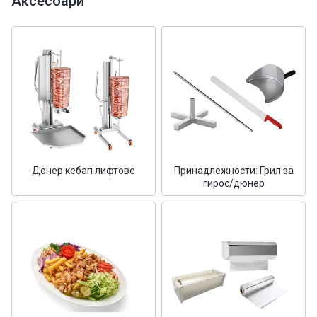
Аксесоари
Донер кебап лифтове
Принадлежности: Грил за
гирос/дюнер