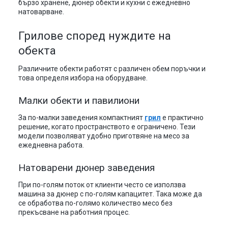
бързо хранене, дюнер обекти и кухни с ежедневно
натоварване.
Грилове според нуждите на
обекта
Различните обекти работят с различен обем поръчки и
това определя избора на оборудване.
Малки обекти и павилиони
За по-малки заведения компактният
грил
е практично
решение, когато пространството е ограничено. Тези
модели позволяват удобно приготвяне на месо за
ежедневна работа.
Натоварени дюнер заведения
При по-голям поток от клиенти често се използва
машина за дюнер с по-голям капацитет. Така може да
се обработва по-голямо количество месо без
прекъсване на работния процес.