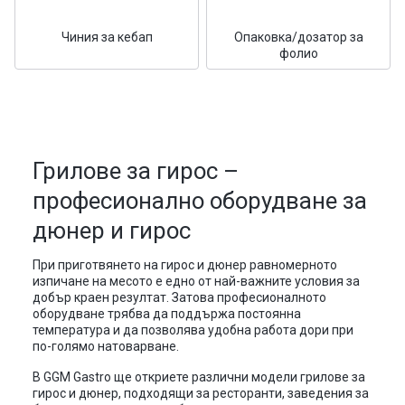
Чиния за кебап
Опаковка/дозатор за
фолио
Грилове за гирос –
професионално оборудване за
дюнер и гирос
При приготвянето на гирос и дюнер равномерното
изпичане на месото е едно от най-важните условия за
добър краен резултат. Затова професионалното
оборудване трябва да поддържа постоянна
температура и да позволява удобна работа дори при
по-голямо натоварване.
В GGM Gastro ще откриете различни модели грилове за
гирос и дюнер, подходящи за ресторанти, заведения за