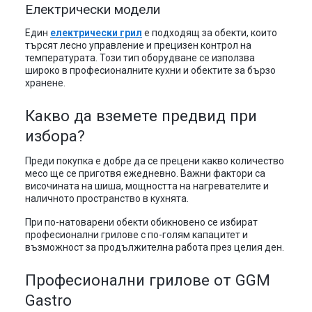
Електрически модели
Един
електрически грил
е подходящ за обекти, които
търсят лесно управление и прецизен контрол на
температурата. Този тип оборудване се използва
широко в професионалните кухни и обектите за бързо
хранене.
Какво да вземете предвид при
избора?
Преди покупка е добре да се прецени какво количество
месо ще се приготвя ежедневно. Важни фактори са
височината на шиша, мощността на нагревателите и
наличното пространство в кухнята.
При по-натоварени обекти обикновено се избират
професионални грилове с по-голям капацитет и
възможност за продължителна работа през целия ден.
Професионални грилове от GGM
Gastro