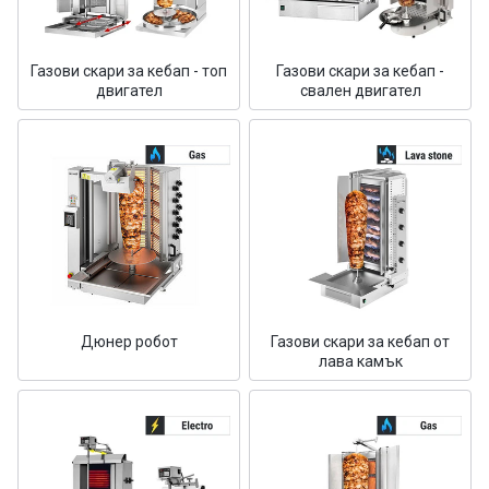
Газови скари за кебап - топ
Газови скари за кебап -
двигател
свален двигател
Дюнер робот
Газови скари за кебап от
лава камък