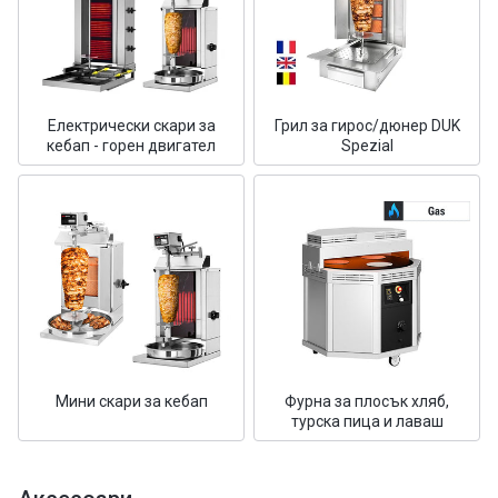
Електрически скари за
Грил за гирос/дюнер DUK
кебап - горен двигател
Spezial
Мини скари за кебап
Фурна за плосък хляб,
турска пица и лаваш