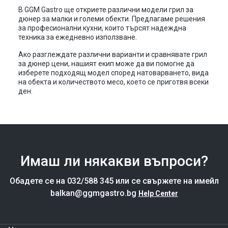
В GGM Gastro ще откриете различни модели грил за
дюнер за малки и големи обекти. Предлагаме решения
за професионални кухни, които търсят надеждна
техника за ежедневно използване.
Ако разглеждате различни варианти и сравнявате грил
за дюнер цени, нашият екип може да ви помогне да
изберете подходящ модел според натоварването, вида
на обекта и количеството месо, което се приготвя всеки
ден.
Имаш ли някакви въпроси?
Обадете се на 032/588 345 или се свържете на имейл
balkan@ggmgastro.bg
Help Center