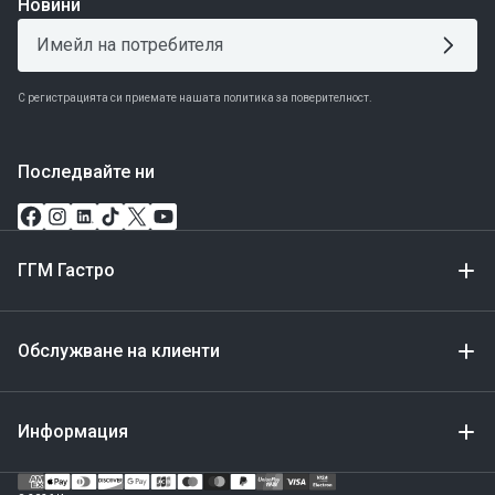
Новини
С регистрацията си приемате нашата политика за поверителност.
Последвайте ни
ГГМ Гастро
Обслужване на клиенти
Информация
Метод