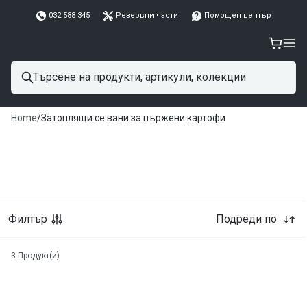
032 588 345
Резервни части
Помощен център
Home
/
Затоплящи се вани за пържени картофи
Филтър
Подреди по
3
Продукт(и)