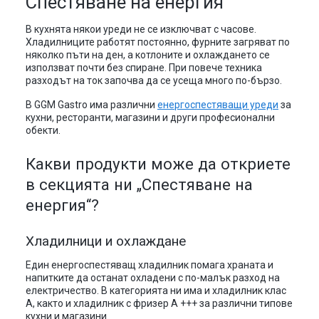
Спестяване на енергия
В кухнята някои уреди не се изключват с часове.
Хладилниците работят постоянно, фурните загряват по
няколко пъти на ден, а котлоните и охлаждането се
използват почти без спиране. При повече техника
разходът на ток започва да се усеща много по-бързо.
В GGM Gastro има различни
енергоспестяващи уреди
за
кухни, ресторанти, магазини и други професионални
обекти.
Какви продукти може да откриете
в секцията ни „Спестяване на
енергия“?
Хладилници и охлаждане
Един енергоспестяващ хладилник помага храната и
напитките да останат охладени с по-малък разход на
електричество. В категорията ни има и хладилник клас
А, както и хладилник с фризер А +++ за различни типове
кухни и магазини.