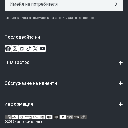
С регистрацията си приемате нашата политика за поверителност.
Последвайте ни
ГГМ Гастро
Обслужване на клиенти
Информация
Метод
за
© 2026 Име на компанията
плащане