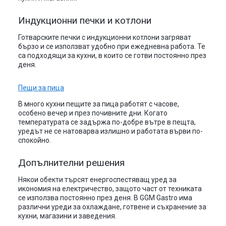
Индукционни печки и котлони
Готварските печки с индукционни котлони загряват
бързо и се използват удобно при ежедневна работа. Те
са подходящи за кухни, в които се готви постоянно през
деня.
Пещи за пица
В много кухни пещите за пица работят с часове,
особено вечер и през почивните дни. Когато
температурата се задържа по-добре вътре в пещта,
уредът не се натоварва излишно и работата върви по-
спокойно.
Допълнителни решения
Някои обекти търсят енергоспестяващ уред за
икономия на електричество, защото част от техниката
се използва постоянно през деня. В GGM Gastro има
различни уреди за охлаждане, готвене и съхранение за
кухни, магазини и заведения.