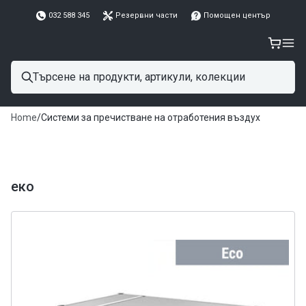
032 588 345
Резервни части
Помощен център
Home
/
Системи за пречистване на отработения въздух
еко