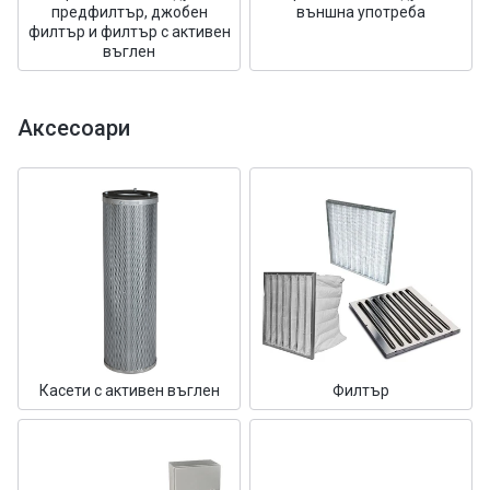
предфилтър, джобен
външна употреба
филтър и филтър с активен
въглен
Аксесоари
Касети с активен въглен
Филтър