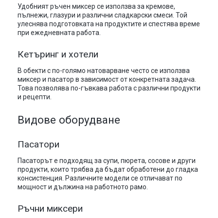
Удобният ръчен миксер се използва за кремове,
пълнежи, глазури и различни сладкарски смеси. Той
улеснява подготовката на продуктите и спестява време
при ежедневната работа.
Кетъринг и хотели
В обекти с по-голямо натоварване често се използва
миксер и пасатор в зависимост от конкретната задача.
Това позволява по-гъвкава работа с различни продукти
и рецепти.
Видове оборудване
Пасатори
Пасаторът е подходящ за супи, пюрета, сосове и други
продукти, които трябва да бъдат обработени до гладка
консистенция. Различните модели се отличават по
мощност и дължина на работното рамо.
Ръчни миксери