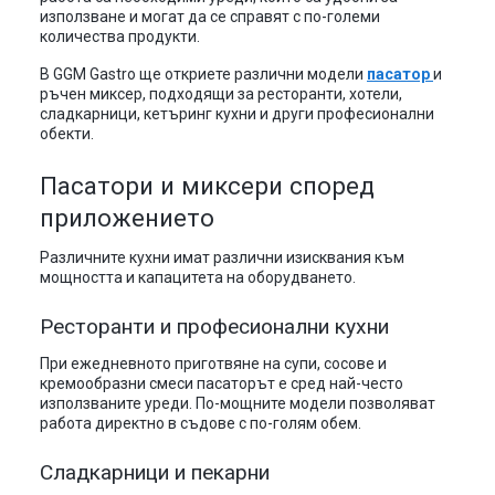
използване и могат да се справят с по-големи
количества продукти.
В GGM Gastro ще откриете различни модели
пасатор
и
ръчен миксер, подходящи за ресторанти, хотели,
сладкарници, кетъринг кухни и други професионални
обекти.
Пасатори и миксери според
приложението
Различните кухни имат различни изисквания към
мощността и капацитета на оборудването.
Ресторанти и професионални кухни
При ежедневното приготвяне на супи, сосове и
кремообразни смеси пасаторът е сред най-често
използваните уреди. По-мощните модели позволяват
работа директно в съдове с по-голям обем.
Сладкарници и пекарни