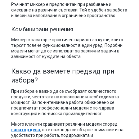
Ръчният миксер е предпочитан при разбиване и
смесване на различни съставки. Той е удобен за работа
и лесен за използване в ограничено пространство.
Комбинирани решения
Миксер с пасатор е практичен вариант за кухни, които
търсят повече функционалност в един уред. Подобни
модели могат да се използват за различни задачи в
зависимост от нуждите на обекта.
Какво да вземете предвид при
избора?
При избора е важно да се съобразят количеството
продукти, честотата на използване и необходимата
мощност. За по-интензивна работа обикновено се
предпочитат професионални модели с по-здрава
конструкция и по-висока производителност.
Много клиенти сравняват различни модели според
пасатор цена
, но е важно да се обърне внимание и на
удобството при работа, поддръжката и