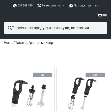
032 588 345
Резервни части
Помощен център
Home
/
Пасатор/ръчен миксер