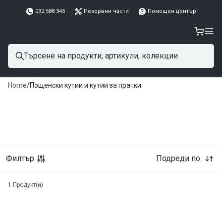
032 588 345
Резервни части
Помощен център
Home
/
Пощенски кутии и кутии за пратки
Филтър
Подреди по
1
Продукт(и)
( 2 )