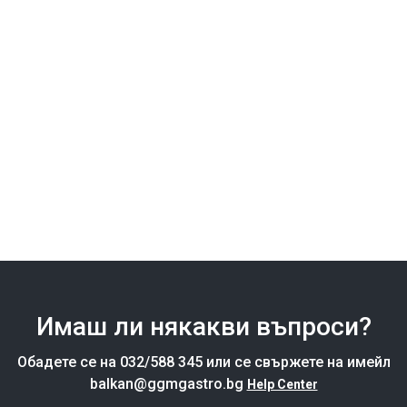
Кутия за пратки с пощенска кутия - за пратки с
размер до M
SKU: PBBD
Неръждаема стомана
Ш 496 mm x Д 369 mm x В 1165 mm
В наличност 4 - 8
€187,16
Редовна
цена
Редовна
Стойност:
€423,79
цена
Имаш ли някакви въпроси?
Обадете се на 032/588 345 или се свържете на имейл
balkan@ggmgastro.bg
Help Center