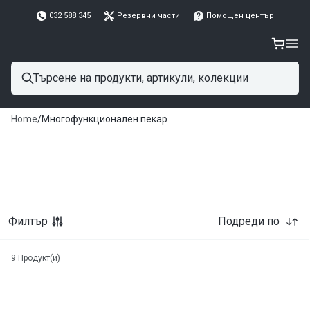
032 588 345
Резервни части
Помощен център
Home
/
Многофункционален пекар
Филтър
Подреди по
9
Продукт(и)