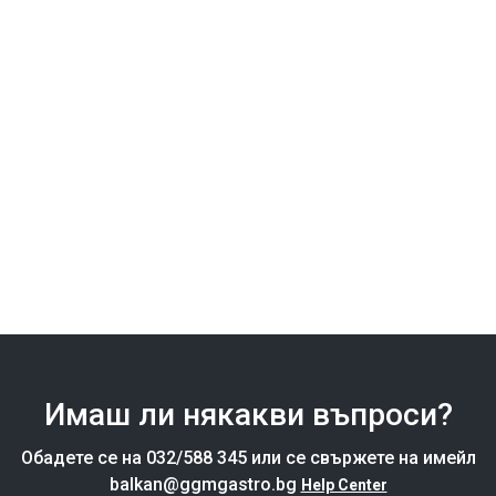
- 4,8kW - 11,5литра - 400мм - 1 фиксирана вана -
Bflex Digital
SKU: EMB493B
Настолни устройства - 900 дълбоки
Ш 400 mm x Д 900 mm x В 445 mm
Изчерпано от 3 до 4 седмици
€4.578,46
Редовна
цена
Редовна
Стойност:
€9.857,95
цена
Имаш ли някакви въпроси?
Обадете се на 032/588 345 или се свържете на имейл
balkan@ggmgastro.bg
Help Center