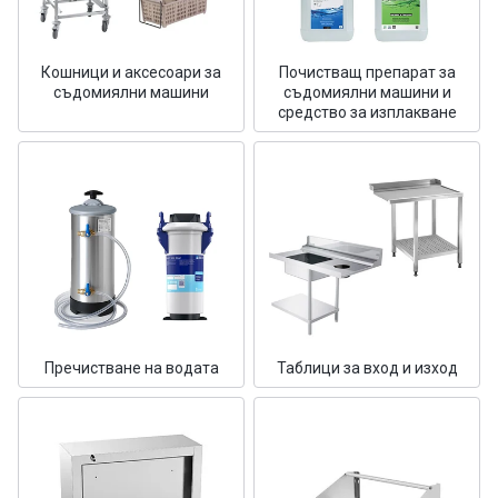
Кошници и аксесоари за
Почистващ препарат за
съдомиялни машини
съдомиялни машини и
средство за изплакване
Пречистване на водата
Таблици за вход и изход