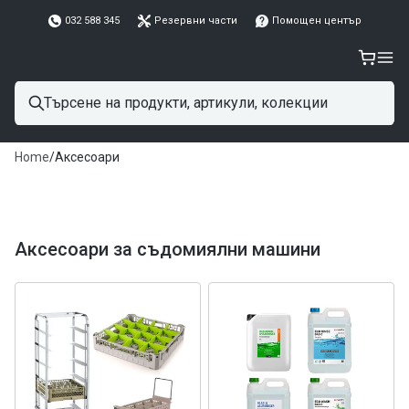
032 588 345
Резервни части
Помощен център
Home
/
Аксесоари
Аксесоари за съдомиялни машини