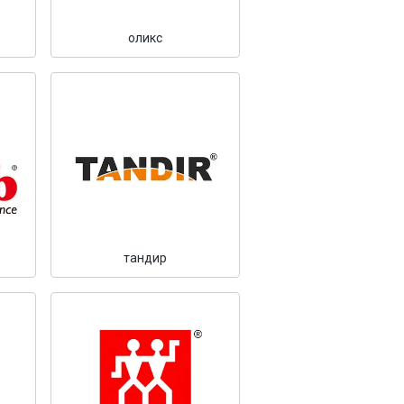
оликс
тандир