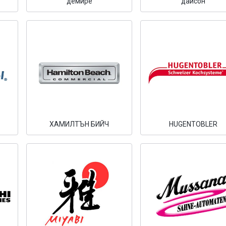
демйре
дайсон
ХАМИЛТЪН БИЙЧ
HUGENTOBLER