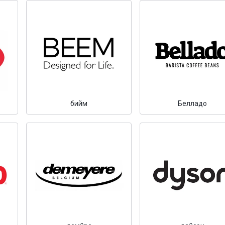
бийм
Белладо