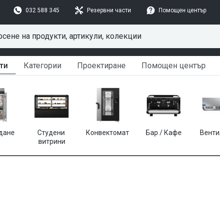
032 588 345
Резервни части
Помощен център
ти
Категории
Проектиране
Помощен център
дане
Студени 
Конвектомат
Бар / Кафе
Венти
витрини