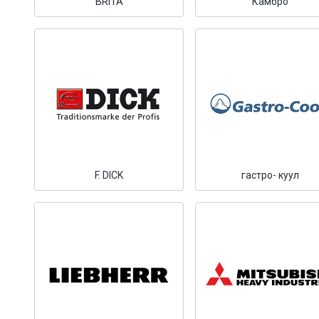
BRITA
Камбро
F. DICK
гастро- куул