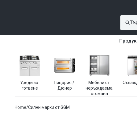
Продук
Уреди за 
Пицария / 
Мебели от 
Охлаж
готвене
Дюнер
неръждаема 
стомана
Home
/
Силни марки от GGM