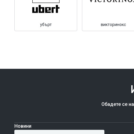
убърт
викторинокс
Обадете се н
Новини