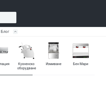
Блог
лация
Кухненско 
Измиване
Бен Мари
Кухн
оборудване
пр