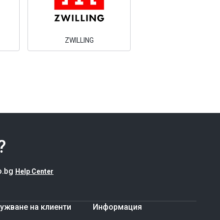
ZWILLING
?
o.bg
Help Center
ужване на клиенти
Информация