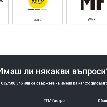
вито
WMF
Имаш ли някакви въпроси
а 032/588 345 или се свържете на имейл balkan@ggmgastr
ГГМ Гастро
Обсл