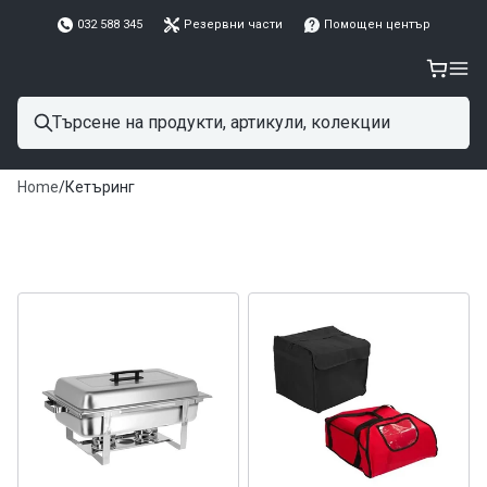
032 588 345
Резервни части
Помощен център
Home
/
Кетъринг