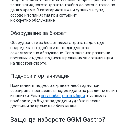
топли ястия, когато храната трябва да остане топла по-
дълго време. В категорията има и супник за супи,
сосове и топли ястия при кетъринг
и бюфетно обслужване.
Оборудване за бюфет
Оборудването за бюфет помага храната да бъде
подредена по-удобно и по-подходящо за
самостоятелно обслужване. Това включва различни
поставки, съдове, подноси и решения за организация
на пространството.
Подноси и организация
Практичният поднос за храна е необходим при
сервиране, пренасяне и подреждане на различни ястия
и напитки. Един
органайзер за прибори
пък помага
приборите да бъдат подредени удобно и лесно
достъпни по време на обслужване.
Защо да изберете GGM Gastro?