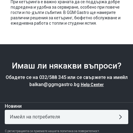
При кетъринга е важно храната да се поддържа добре
подредена и удобна за сервиране, особено при повече
гости и по-дълги събития. В GGM Gastro ще намерите
различни решения за кетъринг, бюфетно обслужване и
ежедневна работа с топли и студени ястия.
Имаш ли някакви въпроси?
Обадете се на 032/588 345 или се свържете на имейл
balkan@ggmgastro.bg
Help Center
Новини
С регистрацията си приемате нашата политика за поверителност.