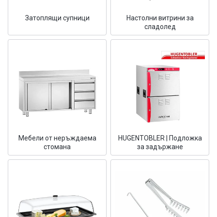
Затоплящи супници
Настолни витрини за
сладолед
Мебели от неръждаема
HUGENTOBLER | Подложка
стомана
за задържане