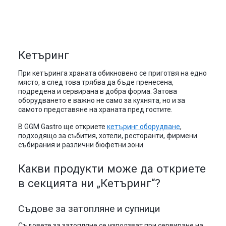
Кетъринг
При кетъринга храната обикновено се приготвя на едно
място, а след това трябва да бъде пренесена,
подредена и сервирана в добра форма. Затова
оборудването е важно не само за кухнята, но и за
самото представяне на храната пред гостите.
В GGM Gastro ще откриете
кетъринг оборудване
,
подходящо за събития, хотели, ресторанти, фирмени
събирания и различни бюфетни зони.
Какви продукти може да откриете
в секцията ни „Кетъринг“?
Съдове за затопляне и супници
Съдовете за затопляне се използват при сервиране на