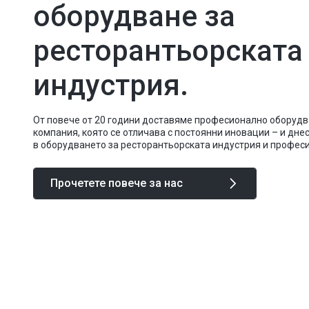
оборудване за
ресторантьорската
индустрия.
От повече от 20 години доставяме професионално оборудва
компания, която се отличава с постоянни иновации – и дне
в оборудването за ресторантьорската индустрия и професи
Прочетете повече за нас
Посетете ни още д