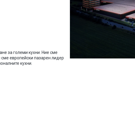
не за големи кухни. Ние сме
с сме европейски пазарен лидер
оналните кухни.
нес в град Пловдив на