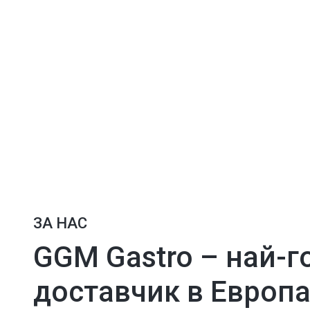
Безпла
Над 1 милион доволни клиенти по целия
Ние предлаг
свят.
ЗА НАС
GGM Gastro – най-
доставчик в Европа