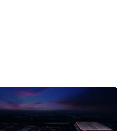
–
ние
сме
тук
за
Ние сме тук за вас – и след покупката.
та цена за
Свържете се с нас по телефон или чрез
Помощен център.