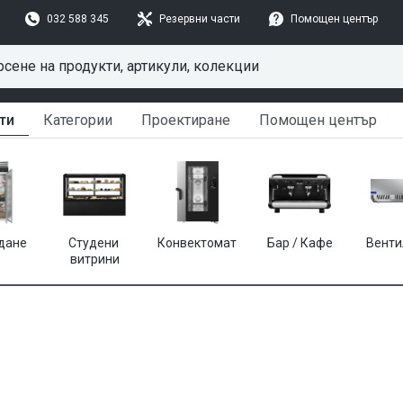
032 588 345
Резервни части
Помощен център
ти
Категории
Проектиране
Помощен център
дане
Студени 
Конвектомат
Бар / Кафе
Венти
витрини