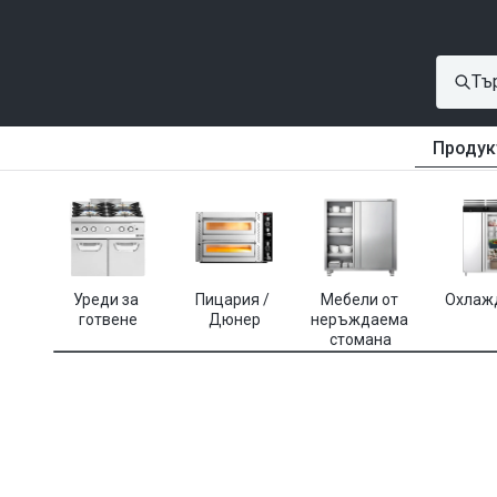
Продук
Уреди за 
Пицария / 
Мебели от 
Охлаж
готвене
Дюнер
неръждаема 
стомана