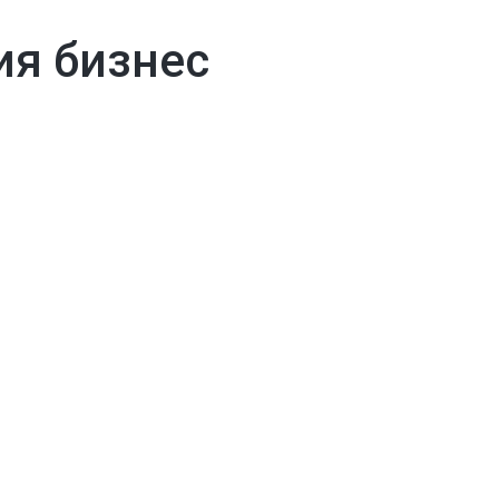
ия бизнес
Кафене
Сладоледен бар