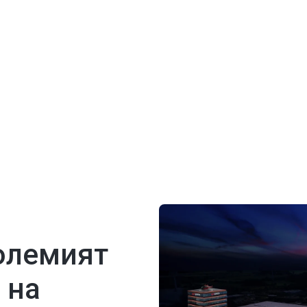
тна
доставка
аме безплатна доставка
Ние ви гарантираме най-ниска
всички стоки.
големият
 на