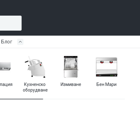
Блог
лация
Кухненско 
Измиване
Бен Мари
Кухн
оборудване
пр