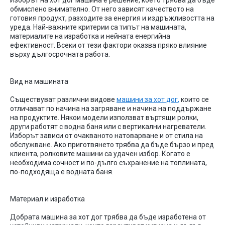
Изборът
на
хот
дог
машина
е
решение
,
което
трябва
да
бъде
обмислено
внимателно
.
От
него
зависят
качеството
на
готовия
продукт
,
разходите
за
енергия
и
издръжливостта
на
уреда
.
Най-важните
критерии
са
типът
на
машината
,
материалите
на
изработка
и
нейната
енергийна
ефективност
.
Всеки
от
тези
фактори
оказва
пряко
влияние
върху
дългосрочната
работа
.
Вид
на
машината
Съществуват
различни
видове
машини
за
хот дог
,
които
се
отличават
по
начина
на
загряване
и
начина
на
поддържане
на
продуктите
.
Някои
модели
използват
въртящи
ролки
,
други
работят
с
водна
баня
или
с
вертикални
нагреватели
.
Изборът
зависи
от
очакваното
натоварване
и
от
стила
на
обслужване
.
Ако
приготвянето
трябва
да
бъде
бързо
и
пред
клиента
,
ролковите
машини
са
удачен
избор
.
Когато
е
необходима
сочност
и
по-дълго
съхранение
на
топлината
,
по-подходяща
е
водната
баня
.
Материал
и
изработка
Добрата
машина
за
хот
дог
трябва
да
бъде
изработена
от