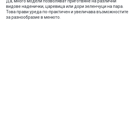
Да
,
много
модели
позволяват
приготвяне
на
различни
видове
наденички
,
царевица
или
дори
зеленчуци
на
пара
.
Това
прави
уреда
по-практичен
и
увеличава
възможностите
за
разнообразие
в
менюто
.