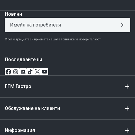
Новини
С регистрацията си приемате нашата политика за поверителност.
Последвайте ни
ГГМ Гастро
Обслужване на клиенти
Информация