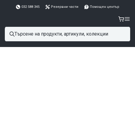
032 588 345
Резервни части
Помощен център
Назад към блога
Съвети при избор на професионална