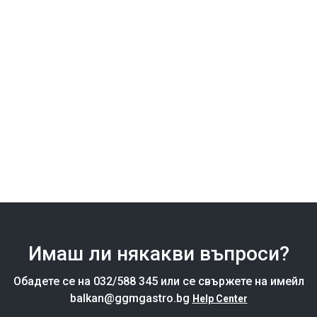
Хигиена в
Как да изберет
професионалната кухня:
оборудване за заве
кои уреди и аксесоари
с малка кухня?
улесняват процеса?
Прегледай всички
Прегледай всички
Имаш ли някакви въпроси?
Обадете се на 032/588 345 или се свържете на имейл
balkan@ggmgastro.bg
Help Center