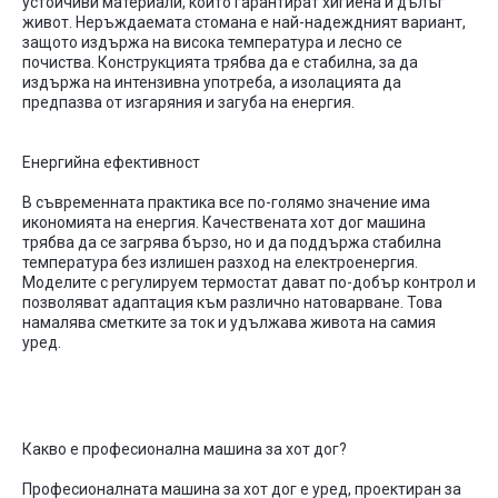
устойчиви
материали
,
които
гарантират
хигиена
и
дълъг
живот
.
Неръждаемата
стомана
е
най-надеждният
вариант
,
защото
издържа
на
висока
температура
и
лесно
се
почиства
.
Конструкцията
трябва
да
е
стабилна
,
за
да
издържа
на
интензивна
употреба
, а
изолацията
да
предпазва
от
изгаряния
и
загуба
на
енергия
.
Енергийна
ефективност
В
съвременната
практика
все
по-голямо
значение
има
икономията
на
енергия
.
Качествената
хот
дог
машина
трябва
да
се
загрява
бързо
,
но
и
да
поддържа
стабилна
температура
без
излишен
разход
на
електроенергия
.
Моделите
с
регулируем
термостат
дават
по-добър
контрол
и
позволяват
адаптация
към
различно
натоварване
.
Това
намалява
сметките
за
ток
и
удължава
живота
на
самия
уред
.
Какво
е
професионална
машина
за
хот
дог
?
Професионалната
машина
за
хот
дог
е
уред
,
проектиран
за