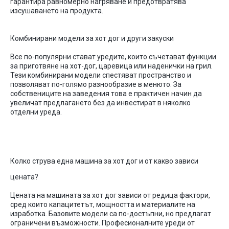
гарантира
равномерно
нагряване
и
предотвратява
изсушаването
на
продукта
.
Комбинирани
модели
за
хот
дог
и
други
закуски
Все
по-популярни
стават
уредите
,
които
съчетават
функции
за
приготвяне
на
хот-дог
,
царевица
или
наденички
на
грил
.
Тези
комбинирани
модели
спестяват
пространство
и
позволяват
по-голямо
разнообразие
в
менюто
.
За
собствениците
на
заведения
това
е
практичен
начин
да
увеличат
предлагането
без
да
инвестират
в
няколко
отделни
уреда
.
Колко
струва
една
машина
за
хот
дог
и
от
какво
зависи
цената
?
Цената
на
машина
та
за
хот
дог
зависи
от
редица
фактори
,
сред
които
капацитетът
,
мощността
и
материалите
на
изработка
.
Базовите
модели
са
по-достъпни
,
но
предлагат
ограничени
възможности
.
Професионалните
уреди
от