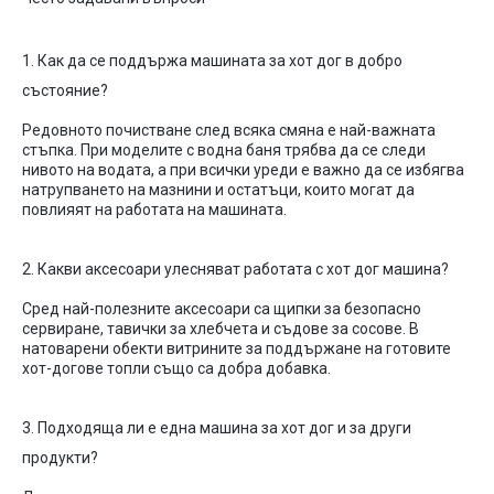
1.
Как
да
се
поддържа
машината
за
хот
дог
в
добро
състояние
?
Редовното
почистване
след
всяка
смяна
е
най-важната
стъпка
.
При
моделите
с
водна
баня
трябва
да
се
следи
нивото
на
водата
, а
при
всички
уреди
е
важно
да
се
избягва
натрупването
на
мазнини
и
остатъци
,
които
могат
да
повлияят
на
работата
на
машината
.
2.
Какви
аксесоари
улесняват
работата
с
хот
дог
машина
?
Сред
най-полезните
аксесоари
са
щипки
за
безопасно
сервиране
,
тавички
за
хлебчета
и
съдове
за
сосове
. В
натоварени
обекти
витрините
за
поддържане
на
готовите
хот-догове
топли
също
са
добра
добавка
.
3.
Подходяща
ли
е
една
машина
за
хот
дог
и
за
други
продукти
?