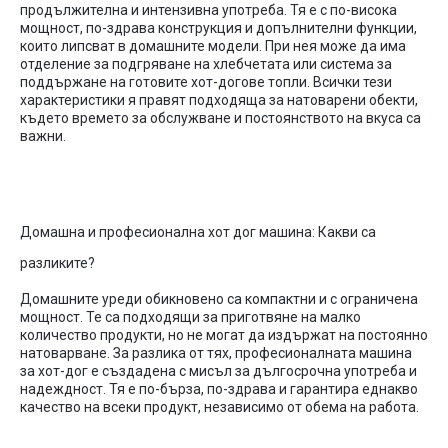
продължителна
и
интензивна
употреба
.
Тя
е с
по-висока
мощност
,
по-здрава
конструкция
и
допълнителни
функции
,
които
липсват
в
домашните
модели
.
При
нея
може
да
има
отделение
за
подгряване
на
хлебчетата
или
система
за
поддържане
на
готовите
хот-догове
топли
.
Всички
тези
характеристики
я
правят
подходяща
за
натоварени
обекти
,
където
времето
за
обслужване
и
постоянството
на
вкуса
са
важни
.
Домашна
и
професионална
хот
дог
машина
:
Какви
са
разликите
?
Домашните
уреди
обикновено
са
компактни
и с
ограничена
мощност
.
Те
са
подходящи
за
приготвяне
на
малко
количество
продукти
,
но
не
могат
да
издържат
на
постоянно
натоварване
.
За
разлика
от
тях
,
професионалната
машина
за
хот-дог
е
създадена
с
мисъл
за
дългосрочна
употреба
и
надеждност
.
Тя
е
по-бърза
,
по-здрава
и
гарантира
еднакво
качество
на
всеки
продукт
,
независимо
от
обема
на
работа
.