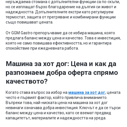
неръждаема
стомана
с
допълнителни
функции
са
по-скъпи
,
но
се
изплащат
бързо
благодарение
на
дългия
си
живот
и
надеждността
.
Допълнителните
екстри
като
регулируем
термостат
,
защита
от
прегряване
и
комбинирани
функции
също
повишават
цената
.
От
GGM Gastro
препоръчваме
да
се
избира
машина
,
която
предлага
баланс
между
цена
и
качество
.
Това
е
инвестиция
,
която
не
само
повишава
ефективността
,
но
и
гарантира
спокойствие
при
ежедневната
работа
.
Машина за хот дог: Цена и как да
разпознаем добра оферта спрямо
качеството?
Когато става въпрос за избор на
машина за хот дог
, цената
често е първият фактор, който привлича вниманието.
Въпреки това, най-ниската цена на машина за хот дог
невинаги означава добра инвестиция. Ключът е да се търси
баланс между цена и качество, като се вземат предвид
капацитетът, материалите и надеждността на уреда.