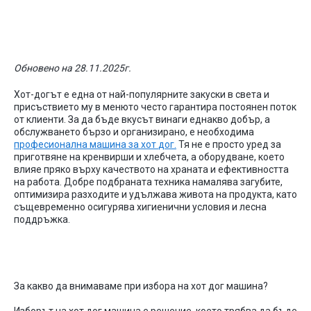
машина за хот-дог и аксесоарите към нея
Обновено на 28.11.2025г.
Хот-догът
е
една
от
най-популярните
закуски
в
света
и
присъствието
му
в
менюто
често
гарантира
постоянен
поток
от
клиенти
.
За
да
бъде
вкусът
винаги
еднакво
добър
, а
обслужването
бързо
и
организирано
, е
необходима
професионална
машина
за
хот
дог
.
Тя
не
е
просто
уред
за
приготвяне
на
кренвирши
и
хлебчета
, а
оборудване
,
което
влияе
пряко
върху
качеството
на
храната
и
ефективността
на
работа
.
Добре
подбраната
техника
намалява
загубите
,
оптимизира
разходите
и
удължава
живота
на
продукта
,
като
същевременно
осигурява
хигиенични
условия
и
лесна
поддръжка
.
За
какво
да
внимаваме
при
избора
на
хот
дог
машина
?