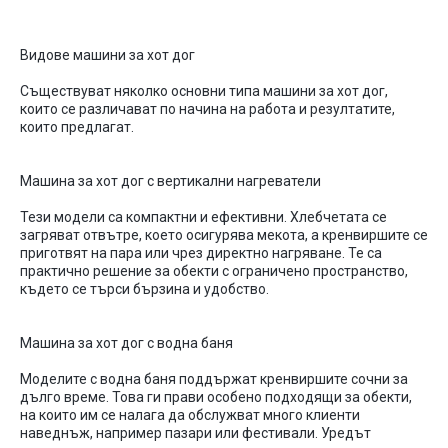
Видове
машини
за
хот
дог
Съществуват
няколко
основни
типа
машини
за
хот
дог
,
които
се
различават
по
начина
на
работа
и
резултатите
,
които
предлагат
.
Машина
за
хот
дог
с
вертикални
нагреватели
Тези
модели
са
компактни
и
ефективни
.
Хлебчетата
се
загряват
отвътре
,
което
осигурява
мекота
, а
кренвиршите
се
приготвят
на
пара
или
чрез
директно
нагряване
.
Те
са
практично
решение
за
обекти
с
ограничено
пространство
,
където
се
търси
бързина
и
удобство
.
Машина
за
хот
дог
с
водна
баня
Моделите
с
водна
баня
поддържат
кренвиршите
сочни
за
дълго
време
.
Това
ги
прави
особено
подходящи
за
обекти
,
на
които
им
се
налага
да
обслужват
много
клиенти
на
веднъж
,
например
пазари
или
фестивали
.
Уредът