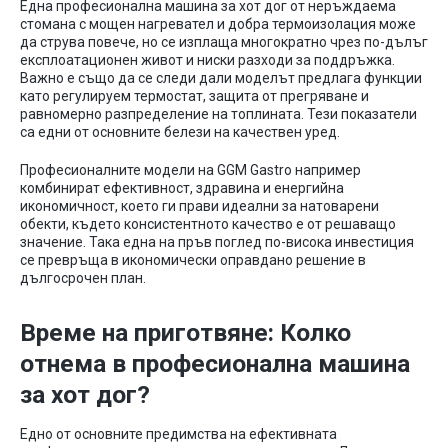
Една професионална машина за хот дог от неръждаема
стомана с мощен нагревател и добра термоизолация може
да струва повече, но се изплаща многократно чрез по-дълъг
експлоатационен живот и ниски разходи за поддръжка.
Важно е също да се следи дали моделът предлага функции
като регулируем термостат, защита от прегряване и
равномерно разпределение на топлината. Тези показатели
са едни от основните белези на качествен уред.
Професионалните модели на GGM Gastro например
комбинират ефективност, здравина и енергийна
икономичност, което ги прави идеални за натоварени
обекти, където консистентното качество е от решаващо
значение. Така една на пръв поглед по-висока инвестиция
се превръща в икономически оправдано решение в
дългосрочен план.
Време на приготвяне: Колко
отнема в професионална машина
за хот дог?
Едно от основните предимства на ефективната