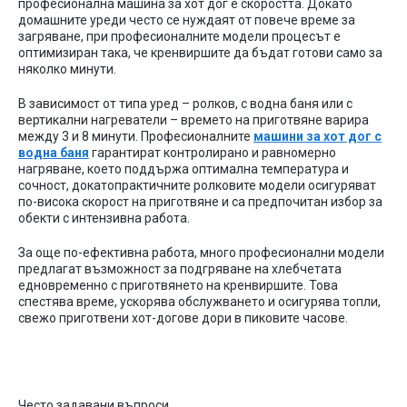
професионална машина за хот дог е скоростта. Докато
домашните уреди често се нуждаят от повече време за
загряване, при професионалните модели процесът е
оптимизиран така, че кренвиршите да бъдат готови само за
няколко минути.
В зависимост от типа уред – ролков, с водна баня или с
вертикални нагреватели – времето на приготвяне варира
между 3 и 8 минути. Професионалните
машини за хот дог с
водна баня
гарантират контролирано и равномерно
нагряване, което поддържа оптимална температура и
сочност, докатопрактичните ролковите модели осигуряват
по-висока скорост на приготвяне и са предпочитан избор за
обекти с интензивна работа.
За още по-ефективна работа, много професионални модели
предлагат възможност за подгряване на хлебчетата
едновременно с приготвянето на кренвиршите. Това
спестява време, ускорява обслужването и осигурява топли,
свежо приготвени хот-догове дори в пиковите часове.
Често
задавани
въпроси