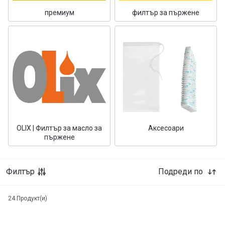
премиум
филтър за пържене
OLIX | Филтър за масло за
Аксесоари
пържене
Филтър
Подреди по
24
Продукт(и)