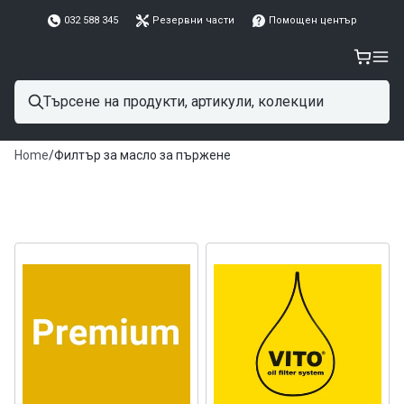
032 588 345
Резервни части
Помощен център
Home
/
Филтър за масло за пържене