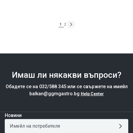
цена
Редовна
Стойност:
€5.718,99
цена
2
1
Имаш ли някакви въпроси?
Обадете се на 032/588 345 или се свържете на имейл
balkan@ggmgastro.bg
Help Center
Новини