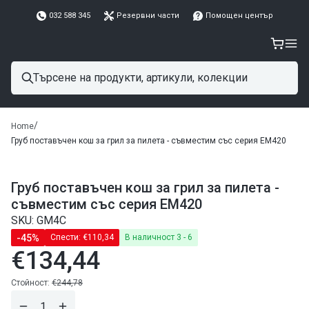
032 588 345
Резервни части
Помощен център
/
Home
Груб поставъчен кош за грил за пилета - съвместим със серия EM420
Груб поставъчен кош за грил за пилета -
съвместим със серия EM420
SKU: GM4C
-45%
Спести:
€110,34
В наличност 3 - 6
€134,44
Редовна
цена
Редовна
Стойност:
€244,78
цена