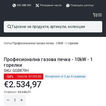
032 588 345
Резервни части
Помощен център
/
Home
Професионална газова печка - 10kW - 1 горелки
Професионална газова печка - 10kW - 1
горелки
SKU: GGB879H
-54%
Спести:
€3.005,80
Изчерпано от 3 до 4 седмици
€2.534,97
Редовна
цена
Редовна
Стойност:
€5.540,77
цена
Намали
Завиши