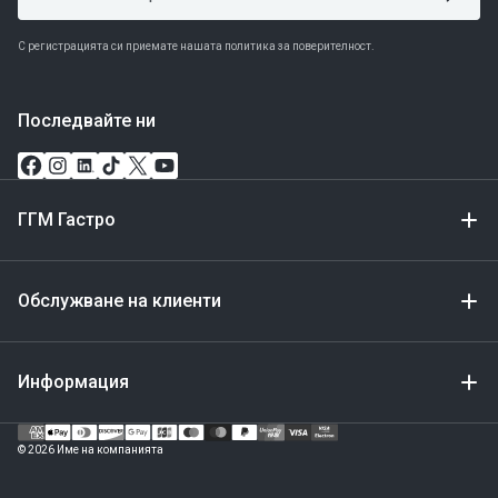
С регистрацията си приемате нашата политика за поверителност.
Последвайте ни
ГГМ Гастро
Обслужване на клиенти
Информация
Метод
за
© 2026 Име на компанията
плащане