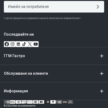
С регистрацията си приемате нашата политика за поверителност.
Последвайте ни
ГГМ Гастро
Обслужване на клиенти
Информация
Метод
за
© 2026 Име на компанията