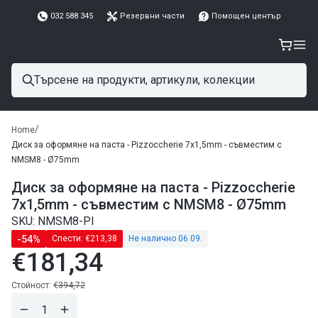
032 588 345
Резервни части
Помощен център
/
Home
Диск за оформяне на паста - Pizzoccherie 7x1,5mm - съвместим с
NMSM8 - Ø75mm
Диск за оформяне на паста - Pizzoccherie
7x1,5mm - съвместим с NMSM8 - Ø75mm
SKU: NMSM8-PI
-54%
Спести:
€213,38
Не налично 06.09.
€181,34
Редовна
цена
Редовна
Стойност:
€394,72
цена
Намали
Завиши