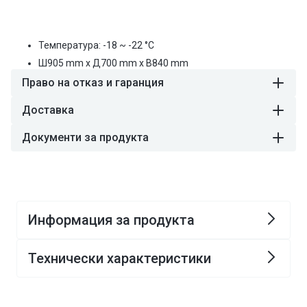
2
2
цена
чекмеджета
чекмеджета
-
-
4x
4x
Температура: -18 ~ -22 °C
GN
GN
Ш
905
mm
x Д
700
mm
x В
840
mm
1/1
1/1
Право на отказ и гаранция
Доставка
Документи за продукта
Информация за продукта
Технически характеристики