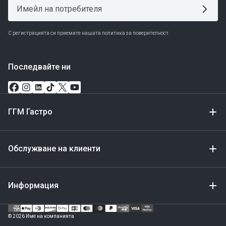
С регистрацията си приемате нашата политика за поверителност.
Последвайте ни
ГГМ Гастро
Обслужване на клиенти
Информация
Метод
за
© 2026 Име на компанията