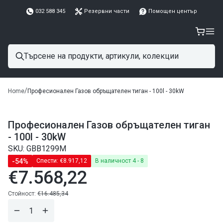
032 588 345
Резервни части
Помощен център
/
Home
Професионален Газов обръщателен тиган - 100l - 30kW
Професионален Газов обръщателен тиган
- 100l - 30kW
SKU: GBB1299M
-54%
Спести:
€8.917,12
В наличност 4 - 8
€7.568,22
Редовна
цена
Редовна
Стойност:
€16.485,34
цена
Намали
Завиши