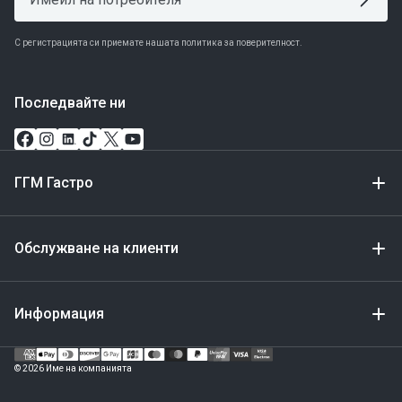
С регистрацията си приемате нашата политика за поверителност.
Последвайте ни
ГГМ Гастро
Обслужване на клиенти
Информация
Метод
за
© 2026 Име на компанията
плащане