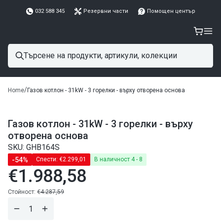
032 588 345
Резервни части
Помощен център
/
Home
Газов котлон - 31kW - 3 горелки - върху отворена основа
Газов котлон - 31kW - 3 горелки - върху
отворена основа
SKU: GHB164S
-54%
Спести:
€2.299,01
В наличност 4 - 8
€1.988,58
Редовна
цена
Редовна
Стойност:
€4.287,59
цена
Намали
Завиши