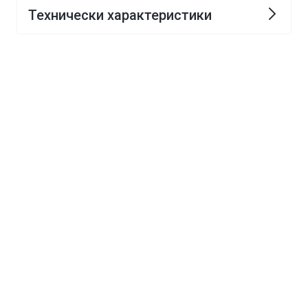
електрическо
електрическо
Технически характеристики