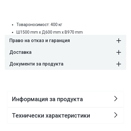
Редовна
Стойност:
€739,49
цена
цена
Товароносимост: 400 кг
Ш
1500
mm
x Д
600
mm
x В
970
mm
Право на отказ и гаранция
Доставка
Документи за продукта
Информация за продукта
Технически характеристики