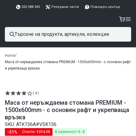
032 588 345
Резервни части
Помощен център
/
Home
Маса от неръждаема стомана PREMIUM - 1500x600mm - с основен рафт
и укрепваща връзка
( 4 )
Маса от неръждаема стомана PREMIUM -
1500x600mm - с основен рафт и укрепваща
връзка
SKU: ATK156A#VSK156
-51%
Спести:
€304,08
В наличност 4 - 8