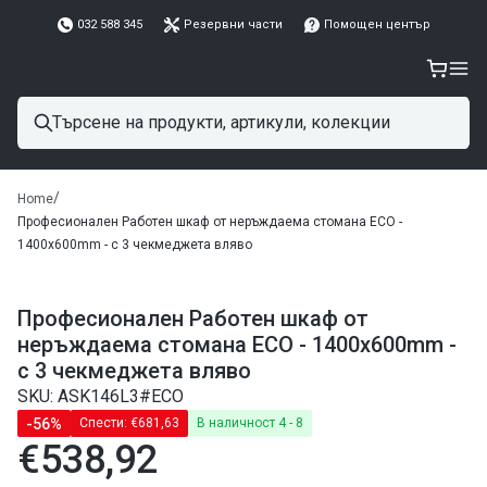
032 588 345
Резервни части
Помощен център
/
Home
Професионален Работен шкаф от неръждаема стомана ECO -
1400x600mm - с 3 чекмеджета вляво
Професионален Работен шкаф от
неръждаема стомана ECO - 1400x600mm -
с 3 чекмеджета вляво
SKU: ASK146L3#ECO
-56%
Спести:
€681,63
В наличност 4 - 8
€538,92
Редовна