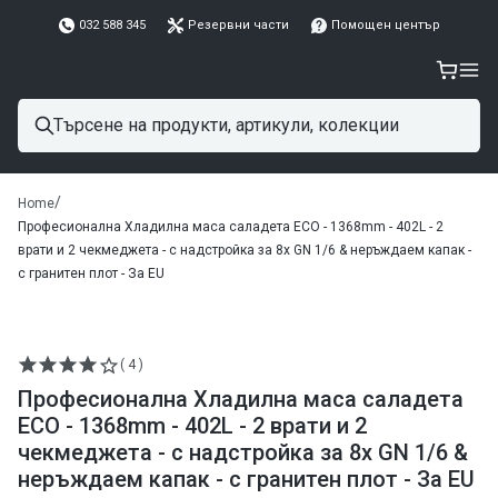
032 588 345
Резервни части
Помощен център
/
Home
Професионална Хладилна маса саладета ECO - 1368mm - 402L - 2
врати и 2 чекмеджета - с надстройка за 8x GN 1/6 & неръждаем капак -
с гранитен плот - За EU
( 4 )
Професионална Хладилна маса саладета
ECO - 1368mm - 402L - 2 врати и 2
чекмеджета - с надстройка за 8x GN 1/6 &
неръждаем капак - с гранитен плот - За EU