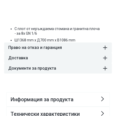
€36,70
-
-
Редовна
Редовна
с
с
Стойност:
€82,13
цена
надстройка
надстройка
цена
за
за
8x
8x
GN
GN
С плот от неръждаема стомана и гранитна плоча
1/6
1/6
- за 8x GN 1/6
&amp;
&amp;
Ш
1368
mm
x Д
700
mm
x В
1086
mm
неръждаем
неръждаем
капак
капак
Право на отказ и гаранция
-
-
с
с
Доставка
гранитен
гранитен
плот
плот
Документи за продукта
-
-
За
За
EU
EU
Информация за продукта
Технически характеристики