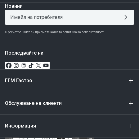
Новини
С регистрацията си приемате нашата политика за поверителност.
Последвайте ни
ГГМ Гастро
Обслужване на клиенти
Информация