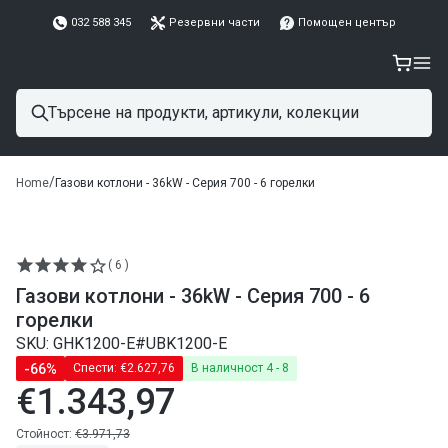
032 588 345
Резервни части
Помощен център
/
Home
Газови котлони - 36kW - Серия 700 - 6 горелки
( 6 )
Газови котлони - 36kW - Серия 700 - 6
горелки
SKU: GHK1200-E#UBK1200-E
-66%
Спести:
€2.627,76
В наличност 4 - 8
€1.343,97
Редовна
цена
Редовна
Стойност:
€3.971,73