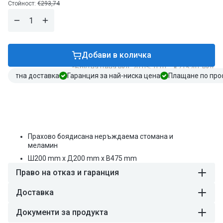
цена
Редовна
Стойност:
€293,74
цена
Намали
Завиши
количеството
количеството
за
за
Стойка
Стойка
Добави в количка
за
за
*Брутна цена вкл. 20.0% ДДС.: €215,40, вкл.
бюфет
бюфет
зплатна доставка
Гаранция за най-ниска цена
Плащане по пр
-
-
метална
метална
стойка,
стойка,
меламинова
меламинова
купа
купа
-
-
бял
бял
Прахово боядисана неръждаема стомана и
-
-
меламин
Височина:475mm
Височина:475mm
Ш
200
mm
x Д
200
mm
x В
475
mm
-
-
вкл.
вкл.
Право на отказ и гаранция
1
1
меламинова
меламинова
Доставка
купа
купа
Документи за продукта