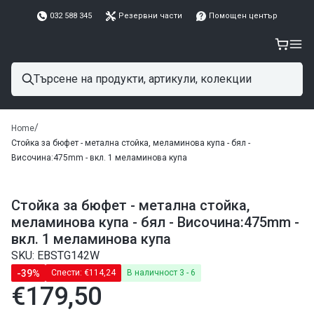
032 588 345
Резервни части
Помощен център
/
Home
Стойка за бюфет - метална стойка, меламинова купа - бял -
Височина:475mm - вкл. 1 меламинова купа
Стойка за бюфет - метална стойка,
меламинова купа - бял - Височина:475mm -
вкл. 1 меламинова купа
SKU: EBSTG142W
-39%
Спести:
€114,24
В наличност 3 - 6
€179,50
Редовна