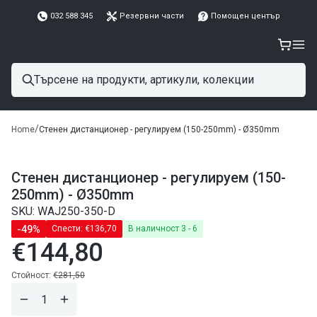
032 588 345
Резервни части
Помощен център
/
Home
Стенен дистанционер - регулируем (150-250mm) - Ø350mm
Стенен дистанционер - регулируем (150-
250mm) - Ø350mm
SKU: WAJ250-350-D
-49%
Спести:
€136,70
В наличност 3 - 6
€144,80
Редовна
цена
Редовна
Стойност:
€281,50
цена
Намали
Завиши