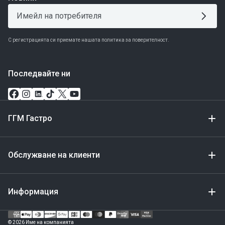
С регистрацията си приемате нашата политика за поверителност.
Последвайте ни
ГГМ Гастро
Обслужване на клиенти
Информация
Метод
за
© 2026 Име на компанията