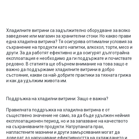
витрини: Какво трябва да знаем?
Хладилните витрини
са задължително оборудване за всяко
заведение
или магазин за хранителни стоки. Но какво прави
една хладилна витрина?
Тя осигурява оптимални условия за
съхранение на продукти като напитки, алкохол,
торти, месо и
други.
За да работят
ефективно и да осигурят дълготрайна
експлоатация е необходимо да ги поддъ
ржате и почиствате
редовно.
В статията ще обърнем внимание на
това защо е
важно да
поддържаме хладилните витрини
в добро
състояние, какви са най-добрите практики за т
яхната грижа
и как да удължим живота им.
Поддръжка
на
хладилни
витрини
:
Защо
е
важна
?
Пра
вилната поддръжка на
хла
дилна витрина е от
съществено значение не само, за да бъде удължен нейния
експлоатационен период, но и за запазване на качеството
на съхраняваните продукти.
Натрупаната прах,
напла
стените мазнини и други замърсявания могат да
доведат до нарушаване ефективността на охлаждането и