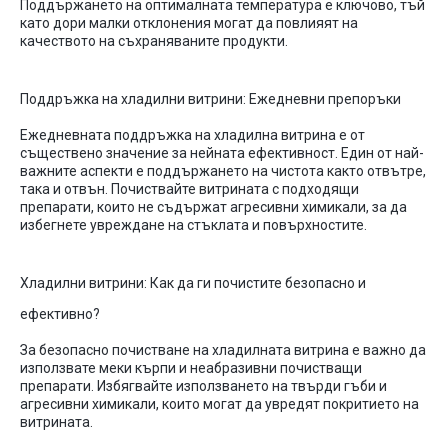
Поддържането на оптималната температура е ключово, тъй
като дори малки отклонения могат да повлияят на
качеството на съхраняваните продукти.
Поддръжка
на
хладилни
витрини
:
Ежедневни
препоръки
Ежедневната
поддръжка
на
хладилна
витрина
е
от
съществено
значение
за
нейната
ефективност
. Един
от
най-
важните
аспекти
е
поддържането
на
чистота
както
отвътре
,
така
и
отвън
.
Почиствайте
витрината
с
подходящи
препарати
,
които
не
съдържат
агресивни
химикали
,
за
да
избегнете
увреждане
на
стъклата
и
повърхностите
.
Хладилни
витрини
:
Как
да
ги
почистите
безопасно
и
ефективно
?
За
безопасно
почистване
на
хладилната
витрина
е
важно
да
използвате
меки
кърпи
и
неабразивни
почистващи
препарати
.
Избягвайте
използването
на
твърди
гъби
и
агресивни
химикали
,
които
могат
да
увредят
покритието
на
витрината
.