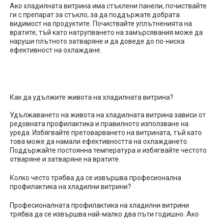
Ако
хладилната
витрина
има
стъклени
панели
,
почиствайте
ги
с
препарат
за
стъкло
,
за
да
поддържате
добрата
видимост
на
продуктите
.
Почиствайте
уплътненията
на
вратите
,
тъй
като
натрупването
на
замърсявания
може
да
наруши
плътното
затваряне
и
да
доведе
до
по-ниска
ефективност
на
охлаждане
.
Как
да
удължите
живота на хладилната витрина
?
Удължаването
на
живота
на
хладилната
витрина
зависи
от
редовната
профилактика
и
правилното
използване
на
уреда
.
Избягвайте
претоварването
на
витрината
,
тъй
като
това
може
да
намали
ефективността
на
охлаждането
.
Поддържайте
постоянна
температура
и
избягвайте
честото
отваряне
и
затваряне
на
вратите
.
Колко
често
трябва
да
се
извършва
професионална
профилактика
на
хладилни
витрини
?
Професионалната
профилактика
на
хладилни
витрини
трябва
да
се
извършва
най-малко
два
пъти
годишно
.
Ако