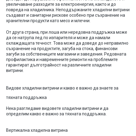
увеличаване разходите за електроенергия, както и до
повреда на хладилника.
Неподдържаните хладилни витрини
създават и санитарни рискове особено при съхранение на
хранителни продукти като месо и млечни.
От друга страна, при лоша или нередовна поддръжка
може
да се натрупа лед по изпарителя и може да намали
охлаждащата течност
. Това може да доведе до неправилно
съхранение на продуктите
, загуба на стока, финансови
загуби за собствениците магазини и заведения.
Редовната
профилактика и навременните ремонти на проблемите
гарантират дълготрайност на
различните хладилни
витрини.
Видове
хладилни
витрини
и
какво
е
важно
да
знаете
за
тяхната
поддръжка
Нека разгледаме видовете хладилни витрини
и да
определим какво е важно за тяхната поддръжка.
Вертикална
хладилна
витрина