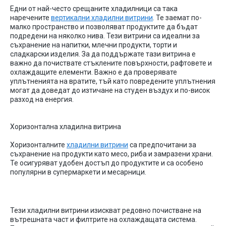
Едни от най-често сре
щаните хладилници са така
наречените
вертикални хладилни витрини
. Те заемат по-
малко пространство и п
озволяват продуктите да бъдат
подредени на няколко нива. Тези витрини са идеални за
съхранен
ие на напитки, млечни продукти, торти и
сладкарски изделия.
За да поддържате тази витрина е
важно да почиствате стъклените повърхности, рафтовете
и
охлаждащите елементи. Важно е да проверявате
уплътненията на вратите,
тъй като повредените уплътнения
могат да
доведат до изтичане на студен въздух и по-висок
разход на енергия.
Хоризонтална
хладилна
витрина
Хоризонталните
хладилни витрини
са предпочитани за
съхранение на продукти като месо, риба и замразени храни.
Те осигуряват удобен достъп до продуктите и са особено
популярни в супермаркети и месарници.
Тези хладилни витрини изискват редовно почистване на
вътрешната част и филтрите на охлаждащата система.