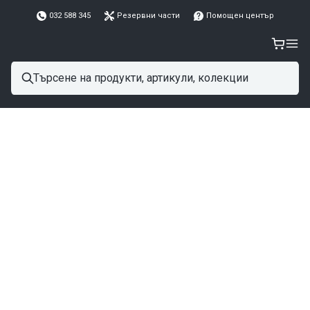
032 588 345
Резервни части
Помощен център
Назад към блога
Правилна поддръжка на хладилни