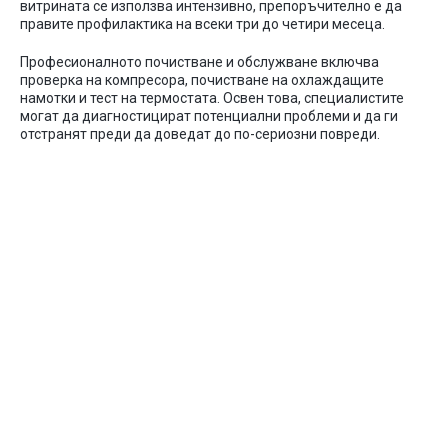
витрината
се
използва
интензивно
,
препоръчително
е
да
правите
профилактика
на
всеки
три
до
четири
месеца
.
Професионалното
почистване
и
обслужване
включва
проверка
на
компресора
,
почистване
на
охлаждащите
намотки
и
тест
на
термостата
.
Освен
това
,
специалистите
могат
да
диагностицират
потенциални
проблеми
и
да
ги
отстранят
преди
да
доведат
до
по-сериозни
повреди
.