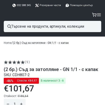
032 588 345
Резервни части
Помощен център
/
Home
(2 бр.) Съд за затопляне - GN 1/1 - с капак
( 5 )
(2 бр.) Съд за затопляне - GN 1/1 - с капак
SKU: CDH807-2
-46%
Спести:
€84,97
В наличност 3 - 6
€101,67
Редовна
цена
Редовна
Стойност:
€186,64
цена