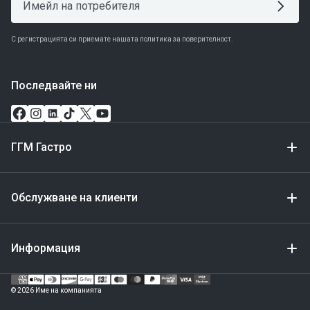
С регистрацията си приемате нашата политика за поверителност.
Последвайте ни
ГГМ Гастро
Обслужване на клиенти
Информация
Метод
за
© 2026 Име на компанията
плащане