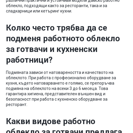
различни практични и устойчиви модели дамско работно
облекло, подходящи както за ресторанти, така и за
сладкарници или кетъринг кухни.
Колко често трябва да се
подменя работното облекло
за готвачи и кухненски
работници?
Подмяната зависи от натовареността и качеството на
облеклото. При работа с професионално оборудване за
кухня, където натоварването е голямо, се препоръчва
подмяна на облеклото на всеки 3 до 6 месеца. Това
гарантира хигиена, представителен външен вид и
безопасност при работа с кухненско оборудване за
ресторант.
Какви видове работно
облекло за готвачи предлага