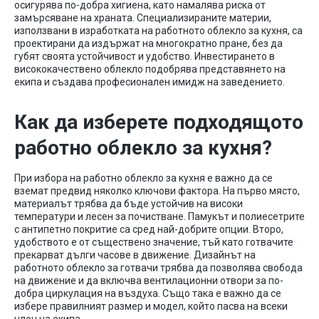
осигурява по-добра хигиена, като намалява риска от
замърсяване на храната. Специализираните материи,
използвани в изработката на работното облекло за кухня, са
проектирани да издържат на многократно пране, без да
губят своята устойчивост и удобство. Инвестирането в
висококачествено облекло подобрява представянето на
екипа и създава професионален имидж на заведението.
Как да изберете подходящото
работно облекло за кухня?
При избора на работно облекло за кухня е важно да се
вземат предвид няколко ключови фактора. На първо място,
материалът трябва да бъде устойчив на високи
температури и лесен за почистване. Памукът и полиесетрите
с антипетно покритие са сред най-добрите опции. Второ,
удобството е от съществено значение, тъй като готвачите
прекарват дълги часове в движение. Дизайнът на
работното облекло за готвачи трябва да позволява свобода
на движение и да включва вентилационни отвори за по-
добра циркулация на въздуха. Също така е важно да се
избере правилният размер и модел, който пасва на всеки