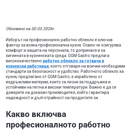
кухня: Защо да изберем GGM Gastro?
Обновено на 30.03.2026г.
Изборът на професионално работно облекло е ключов
фактор за всяка професионална кухня. Освен че осигурява
комфорт и защита на персонала, то допринася и за
хигиената в кухненската среда. GGM Gastro предлага
висококачествено
работно облекло за готвачи и
кухненски работници
, което отговаря на всички необходими
стандарти за безопасност и удобство. Работното облекло за
кухня, предлагано от GGM Gastro, е изработено от
издръжливи материи, които са лесни за поддръжка и
устойчиви на петна и високи температури. Важно е да се
доверите на доказан производител, който гарантира
надеждност и дълготрайност на продуктите си.
Какво включва
професионалното работно