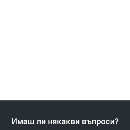
Хигиена в
Как да изберет
професионалната кухня:
оборудване за заве
кои уреди и аксесоари
с малка кухня?
улесняват процеса?
Прегледай всички
Прегледай всички
Имаш ли някакви въпроси?