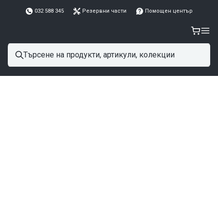
032 588 345
Резервни части
Помощен център
Назад към блога
Професионално работно облекло за