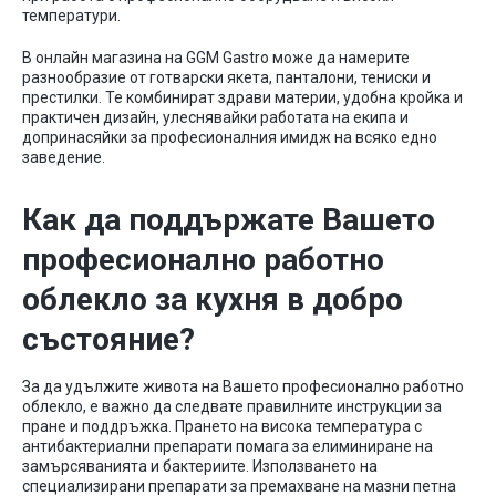
температури.
В онлайн магазина на GGM Gastro може да намерите
разнообразие от готварски якета, панталони, тениски и
престилки. Те комбинират здрави материи, удобна кройка и
практичен дизайн, улеснявайки работата на екипа и
допринасяйки за професионалния имидж на всяко едно
заведение.
Как да поддържате Вашето
професионално работно
облекло за кухня в добро
състояние?
За да удължите живота на Вашето професионално работно
облекло, е важно да следвате правилните инструкции за
пране и поддръжка. Прането на висока температура с
антибактериални препарати помага за елиминиране на
замърсяванията и бактериите. Използването на
специализирани препарати за премахване на мазни петна