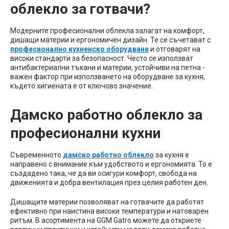
облекло за готвачи?
Модерните професионални облекла залагат на комфорт,
дишащи материи и ергономичен дизайн. Те се съчетават с
професионално кухненско оборудване
и отговарят на
високи стандарти за безопасност. Често се използват
антибактериални тъкани и материи, устойчиви на петна -
важен фактор при използването на оборудване за кухня,
където хигиената е от ключово значение.
Дамско работно облекло за
професионални кухни
Съвременното
дамско работно облекло
за кухня е
направено с внимание към удобството и ергономията. То е
създадено така, че да ви осигури комфорт, свобода на
движенията и добра вентилация през целия работен ден.
Дишащите материи позволяват на готвачите да работят
ефективно при наистина високи температури и натоварен
ритъм. В асортимента на GGM Gatro можете да откриете