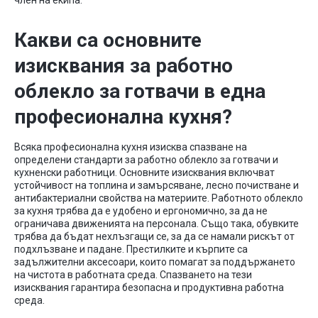
член на екипа.
Какви са основните
изисквания за работно
облекло за готвачи в една
професионална кухня?
Всяка професионална кухня изисква спазване на
определени стандарти за работно облекло за готвачи и
кухненски работници. Основните изисквания включват
устойчивост на топлина и замърсяване, лесно почистване и
антибактериални свойства на материите. Работното облекло
за кухня трябва да е удобено и ергономично, за да не
ограничава движенията на персонала. Също така, обувките
трябва да бъдат нехлъзгащи се, за да се намали рискът от
подхлъзване и падане. Престилките и кърпите са
задължителни аксесоари, които помагат за поддържането
на чистота в работната среда. Спазването на тези
изисквания гарантира безопасна и продуктивна работна
среда.