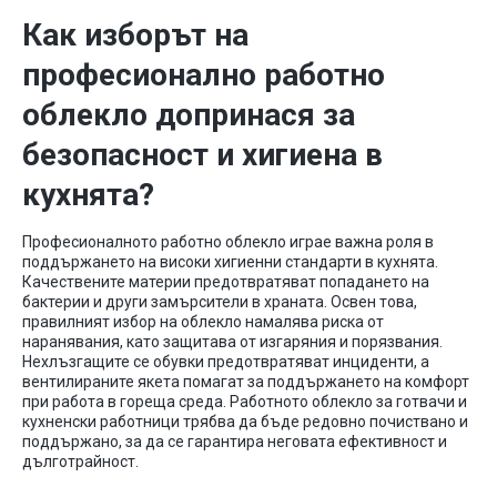
Как изборът на
професионално работно
облекло допринася за
безопасност и хигиена в
кухнята?
Професионалното работно облекло играе важна роля в
поддържането на високи хигиенни стандарти в кухнята.
Качествените материи предотвратяват попадането на
бактерии и други замърсители в храната. Освен това,
правилният избор на облекло намалява риска от
наранявания, като защитава от изгаряния и порязвания.
Нехлъзгащите се обувки предотвратяват инциденти, а
вентилираните якета помагат за поддържането на комфорт
при работа в гореща среда. Работното облекло за готвачи и
кухненски работници трябва да бъде редовно почиствано и
поддържано, за да се гарантира неговата ефективност и
дълготрайност.