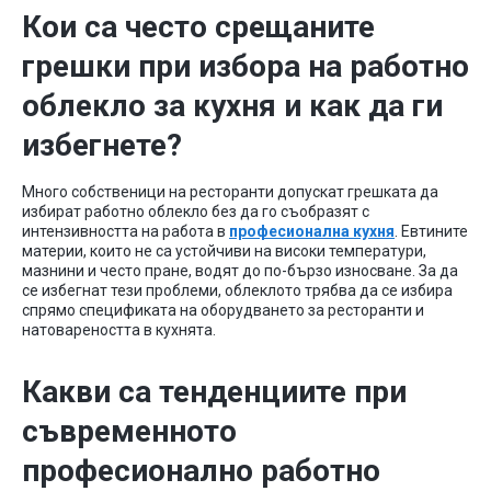
Кои са често срещаните
грешки при избора на работно
облекло за кухня и как да ги
избегнете?
Много собственици на ресторанти допускат грешката да
избират работно облекло без да го съобразят с
интензивността на работа в
професионална кухня
. Евтините
материи, които не са устойчиви на високи температури,
мазнини и често пране, водят до по-бързо износване. За да
се избегнат тези проблеми, облеклото трябва да се избира
спрямо спецификата на оборудването за ресторанти и
натовареността в кухнята.
Какви са тенденциите при
съвременното
професионално работно