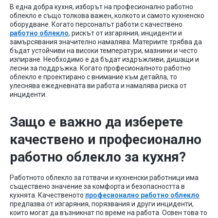
В една добра кухня, изборът на професионално работно
облекло е също толкова важен, колкото и самото кухненско
оборудване. Когато персоналът работи с качествено
работно облекло
, рискът от изгаряния, инциденти и
замърсявания значително намалява. Материите трябва да
бъдат устойчиви на високи температури, мазнини и често
изпиране. Необходимо е да бъдат издръжливи, дишащи и
лесни за поддръжка. Когато професионалното работно
облекло е проектирано с внимание към детайла, то
улеснява ежедневната ви работа и намалява риска от
инциденти.
Защо е важно да изберете
качествено и професионално
работно облекло за кухня?
Работното облекло за готвачи и кухненски работници има
съществено значение за комфорта и безопасността в
кухнята. Качественото
професионално работно облекло
предпазва от изгаряния, порязвания и други инциденти,
които могат да възникнат по време на работа. Освен това то