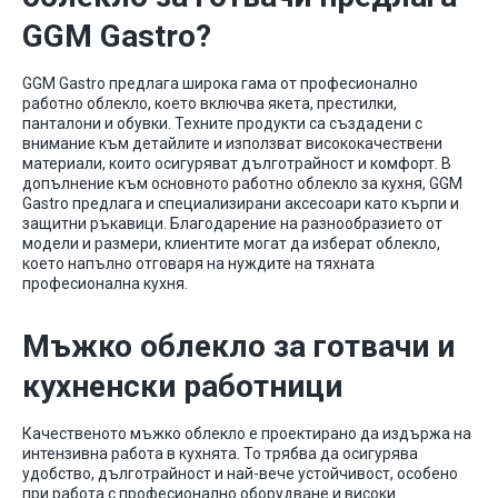
GGM Gastro?
GGM Gastro предлага широка гама от професионално
работно облекло, което включва якета, престилки,
панталони и обувки. Техните продукти са създадени с
внимание към детайлите и използват висококачествени
материали, които осигуряват дълготрайност и комфорт. В
допълнение към основното работно облекло за кухня, GGM
Gastro предлага и специализирани аксесоари като кърпи и
защитни ръкавици. Благодарение на разнообразието от
модели и размери, клиентите могат да изберат облекло,
което напълно отговаря на нуждите на тяхната
професионална кухня.
Мъжко облекло за готвачи и
кухненски работници
Качественото мъжко облекло е проектирано да издържа на
интензивна работа в кухнята. То трябва да осигурява
удобство, дълготрайност и най-вече устойчивост, особено
при работа с професионално оборудване и високи