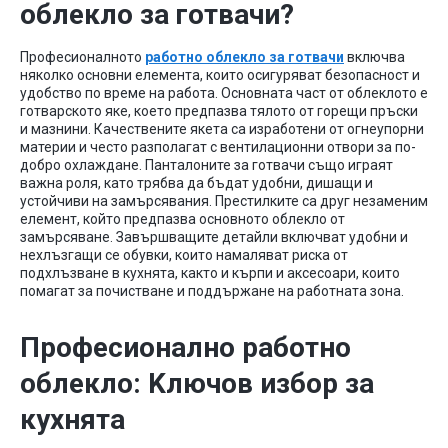
облекло за готвачи?
Професионалното
работно облекло за готвачи
включва
няколко основни елемента, които осигуряват безопасност и
удобство по време на работа. Основната част от облеклото е
готварското яке, което предпазва тялото от горещи пръски
и мазнини. Качествените якета са изработени от огнеупорни
материи и често разполагат с вентилационни отвори за по-
добро охлаждане. Панталоните за готвачи също играят
важна роля, като трябва да бъдат удобни, дишащи и
устойчиви на замърсявания. Престилките са друг незаменим
елемент, който предпазва основното облекло от
замърсяване. Завършващите детайли включват удобни и
нехлъзгащи се обувки, които намаляват риска от
подхлъзване в кухнята, както и кърпи и аксесоари, които
помагат за почистване и поддържане на работната зона.
Професионално работно
облекло: Kлючов избор за
кухнята